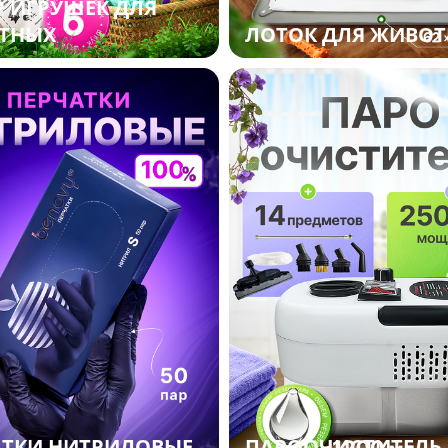
 ИГРУШЕК ДЛЯ
ТНЫХ
ЛОТОК ДЛЯ ЖИВО
АТКИ НИТРИЛОВЫЕ
ПАРООЧИСТИТЕЛЬ